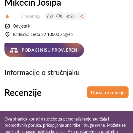
Mikecin Josipa
Recenzija:
0 recenzija
0
1
26
Ocjena:
Odvjetnik
Radnička cesta 22 10000 Zagreb
PODACI NISU PROVJERENI
Informacije o stručnjaku
Recenzije
Dodaj recenziju
Ova stranica koristi datoteke za personaliziranje sadržaja i
promotivnih poruka, prikupljanje analitike i druge svrhe. Možete se
upoznati s našim
politika kolačića
. Ako pristanete na upotrebu