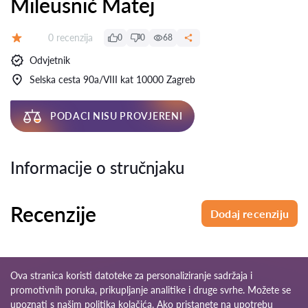
Mileusnić Matej
Recenzija:
0 recenzija
0
0
68
Ocjena:
Odvjetnik
Selska cesta 90a/VIII kat 10000 Zagreb
PODACI NISU PROVJERENI
Informacije o stručnjaku
Recenzije
Dodaj recenziju
Ova stranica koristi datoteke za personaliziranje sadržaja i
promotivnih poruka, prikupljanje analitike i druge svrhe. Možete se
upoznati s našim
politika kolačića
. Ako pristanete na upotrebu