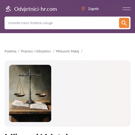
Natrag
Odvjetnici-hr.com
Zagreb
Početna
Pravnici i Odvjetnici
Mileusnić Matej