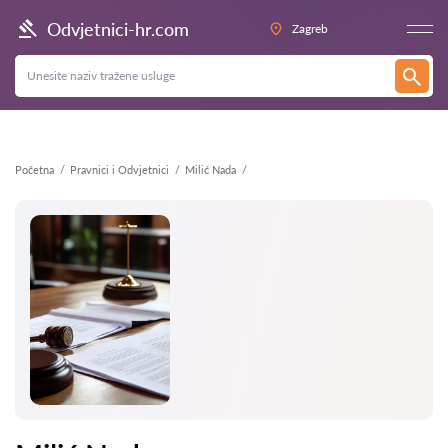
Natrag
Odvjetnici-hr.com
Zagreb
Početna
Pravnici i Odvjetnici
Milić Nada