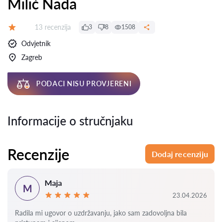
Milić Nada
Recenzija:
13 recenzija
3
8
1508
Ocjena:
Odvjetnik
Zagreb
PODACI NISU PROVJERENI
Informacije o stručnjaku
Recenzije
Dodaj recenziju
Maja
M
23.04.2026
Radila mi ugovor o uzdržavanju, jako sam zadovoljna bila