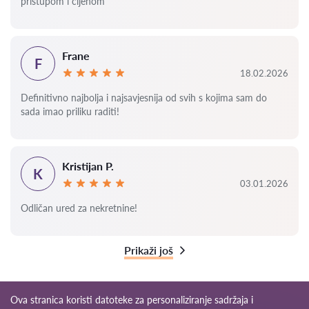
pristupom i cijenom
Frane
F
18.02.2026
Definitivno najbolja i najsavjesnija od svih s kojima sam do
sada imao priliku raditi!
Kristijan P.
K
03.01.2026
Odličan ured za nekretnine!
Prikaži još
Ova stranica koristi datoteke za personaliziranje sadržaja i