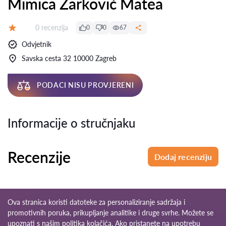
Mimica Žarković Matea
Recenzija:
0 recenzija
0
0
67
Ocjena:
Odvjetnik
Savska cesta 32 10000 Zagreb
PODACI NISU PROVJERENI
Informacije o stručnjaku
Recenzije
Dodaj recenziju
Ova stranica koristi datoteke za personaliziranje sadržaja i
promotivnih poruka, prikupljanje analitike i druge svrhe. Možete se
upoznati s našim
politika kolačića
. Ako pristanete na upotrebu