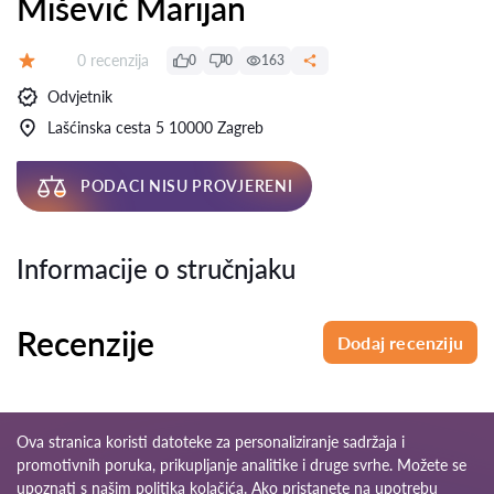
Mišević Marijan
Recenzija:
0 recenzija
0
0
163
Ocjena:
Odvjetnik
Lašćinska cesta 5 10000 Zagreb
PODACI NISU PROVJERENI
Informacije o stručnjaku
Recenzije
Dodaj recenziju
Ova stranica koristi datoteke za personaliziranje sadržaja i
promotivnih poruka, prikupljanje analitike i druge svrhe. Možete se
upoznati s našim
politika kolačića
. Ako pristanete na upotrebu