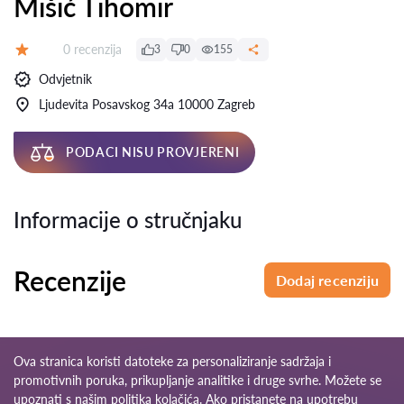
Mišić Tihomir
Recenzija:
0 recenzija
3
0
155
Ocjena:
Odvjetnik
Ljudevita Posavskog 34a 10000 Zagreb
PODACI NISU PROVJERENI
Informacije o stručnjaku
Recenzije
Dodaj recenziju
Ova stranica koristi datoteke za personaliziranje sadržaja i
promotivnih poruka, prikupljanje analitike i druge svrhe. Možete se
upoznati s našim
politika kolačića
. Ako pristanete na upotrebu