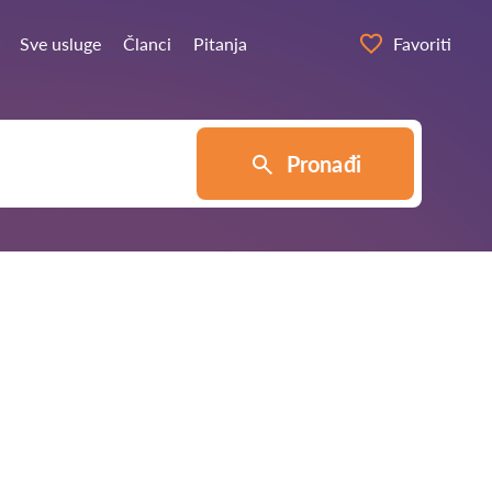
Sve usluge
Članci
Pitanja
Favoriti
Pronađi