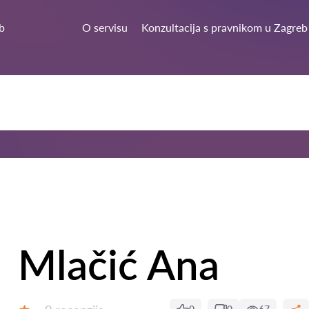
b
O servisu
Konzultacija s pravnikom u Zagreb
Mlačić Ana
Recenzija: