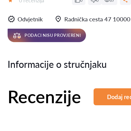
0 recenzija
0
0
67
Ocjena:
Odvjetnik
Radnička cesta 47 10000
PODACI NISU PROVJERENI
Informacije o stručnjaku
Recenzije
Dodaj re