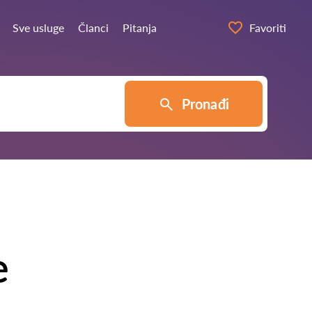
Sve usluge
Članci
Pitanja
Favoriti
Pronađi
e