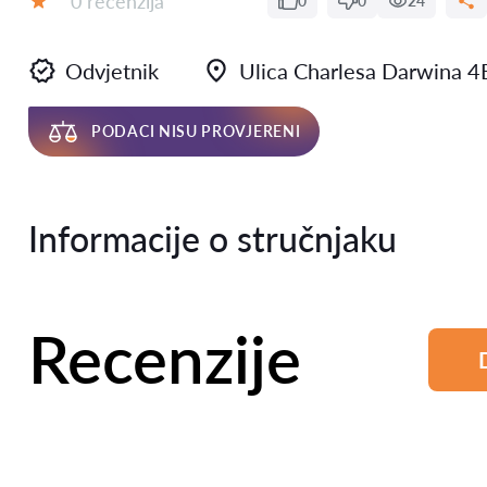
0 recenzija
0
0
24
Ocjena:
Odvjetnik
Ulica Charlesa Darwina 
PODACI NISU PROVJERENI
Informacije o stručnjaku
Recenzije