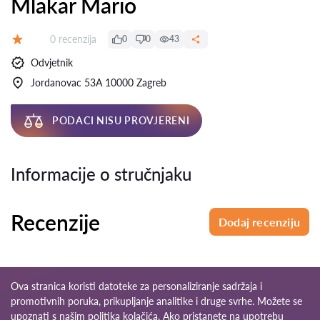
Mlakar Mario
Recenzija:
0 recenzija
0
0
43
Ocjena:
Odvjetnik
Jordanovac 53A 10000 Zagreb
PODACI NISU PROVJERENI
Informacije o stručnjaku
Recenzije
Dodaj recenziju
Ova stranica koristi datoteke za personaliziranje sadržaja i
promotivnih poruka, prikupljanje analitike i druge svrhe. Možete se
upoznati s našim
politika kolačića
. Ako pristanete na upotrebu