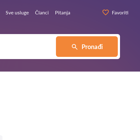
Sve usluge
Članci
Pitanja
Favoriti
Pronađi