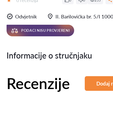
0 recenzija
0
0
255
Ocjena:
Odvjetnik
II. Barilovićka br. 5/I 10
PODACI NISU PROVJERENI
Informacije o stručnjaku
Recenzije
Dodaj r