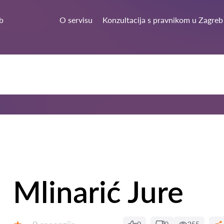
b
O servisu
Konzultacija s pravnikom u Zagreb
Mlinarić Jure
Recenzija: