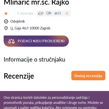
Mlinarić mr.sc. Rajko
Recenzija:
0 recenzija
0
0
51
Ocjena:
Odvjetnik
Lj. Gaja 46/I 10000 Zagreb
PODACI NISU PROVJERENI
Informacije o stručnjaku
Recenzije
Dodaj recenziju
Ova stranica koristi datoteke za personaliziranje sadržaja i
promotivnih poruka, prikupljanje analitike i druge svrhe. Možete se
upoznati s našim
politika kolačića
. Ako pristanete na upotrebu