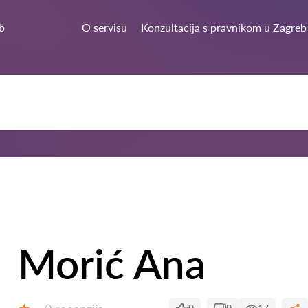
b
O servisu
Konzultacija s pravnikom u Zagreb
Morić Ana
Recenzija: