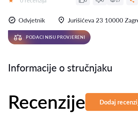
0 recenzija
0
0
17
Ocjena:
Odvjetnik
Jurišićeva 23 10000 Zagr
PODACI NISU PROVJERENI
Informacije o stručnjaku
Recenzije
Dodaj recenzi