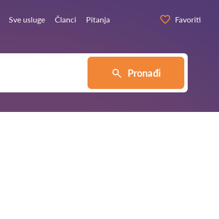
Sve usluge
Članci
Pitanja
Favoriti
Pronađi