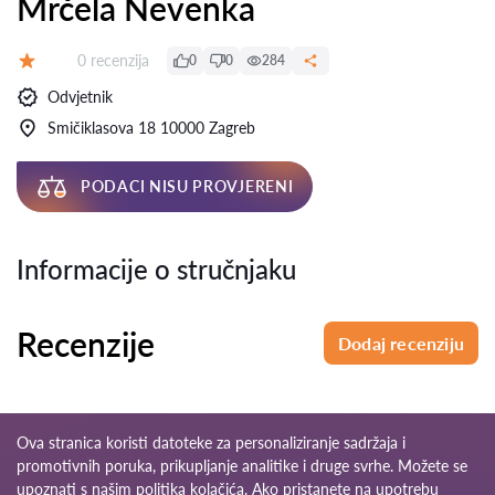
Mrčela Nevenka
Recenzija:
0 recenzija
0
0
284
Ocjena:
Odvjetnik
Smičiklasova 18 10000 Zagreb
PODACI NISU PROVJERENI
Informacije o stručnjaku
Recenzije
Dodaj recenziju
Ova stranica koristi datoteke za personaliziranje sadržaja i
promotivnih poruka, prikupljanje analitike i druge svrhe. Možete se
upoznati s našim
politika kolačića
. Ako pristanete na upotrebu