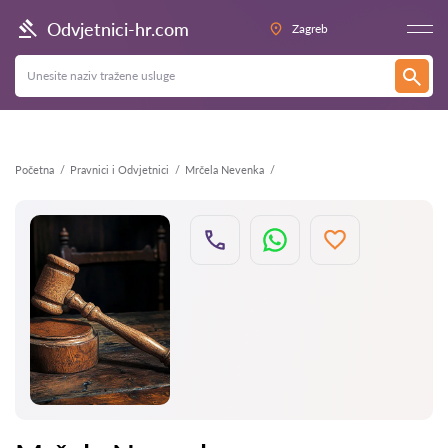
Natrag
Odvjetnici-hr.com
Zagreb
Početna
Pravnici i Odvjetnici
Mrčela Nevenka