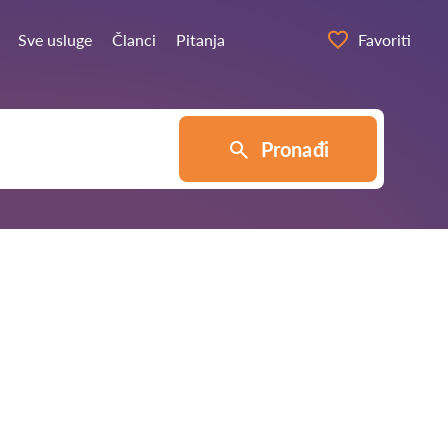
Sve usluge
Članci
Pitanja
Favoriti
Pronađi