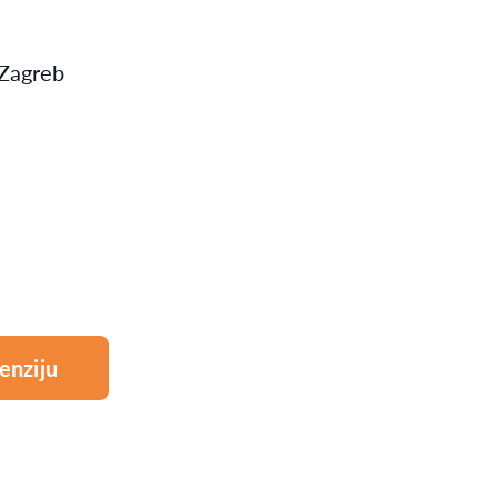
Zagreb
enziju