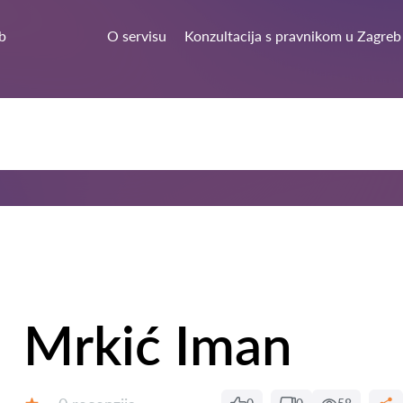
b
O servisu
Konzultacija s pravnikom u Zagreb
Mrkić Iman
Recenzija: