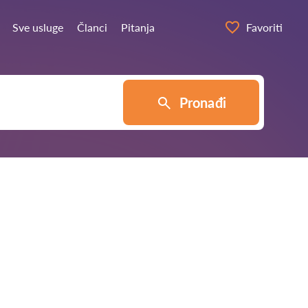
Sve usluge
Članci
Pitanja
Favoriti
Pronađi