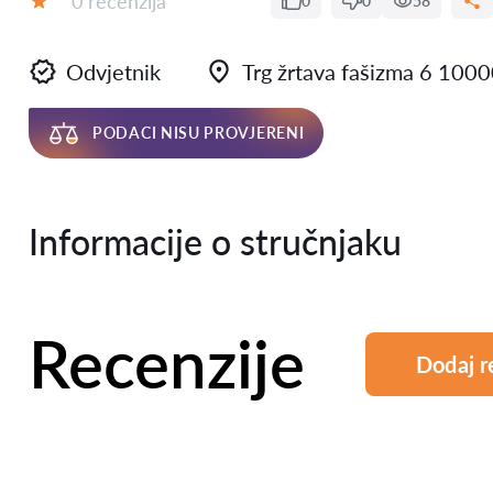
0 recenzija
0
0
58
Ocjena:
Odvjetnik
Trg žrtava fašizma 6 100
PODACI NISU PROVJERENI
Informacije o stručnjaku
Recenzije
Dodaj r