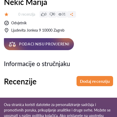
Nekić Marija
Recenzija:
0 recenzija
0
0
31
Ocjena:
Odvjetnik
Ljudevita Jonkea 9 10000 Zagreb
PODACI NISU PROVJERENI
Informacije o stručnjaku
Recenzije
Dodaj recenziju
Ova stranica koristi datoteke za personaliziranje sadržaja i
promotivnih poruka, prikupljanje analitike i druge svrhe. Možete se
upoznati s našim
politika kolačića
. Ako pristanete na upotrebu