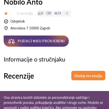
Nobilo Anto
Recenzija:
0 recenzija
0
2
33
Ocjena:
Odvjetnik
Amruševa 7 10000 Zagreb
PODACI NISU PROVJERENI
Informacije o stručnjaku
Recenzije
Dodaj recenziju
Ova stranica koristi datoteke za personaliziranje sadržaja i
promotivnih poruka, prikupljanje analitike i druge svrhe. Možete se
upoznati s našim
politika kolačića
. Ako pristanete na upotrebu