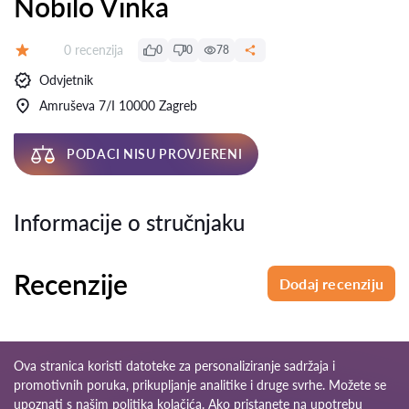
Nobilo Vinka
Recenzija:
0 recenzija
0
0
78
Ocjena:
Odvjetnik
Amruševa 7/I 10000 Zagreb
PODACI NISU PROVJERENI
Informacije o stručnjaku
Recenzije
Dodaj recenziju
Ova stranica koristi datoteke za personaliziranje sadržaja i
promotivnih poruka, prikupljanje analitike i druge svrhe. Možete se
upoznati s našim
politika kolačića
. Ako pristanete na upotrebu