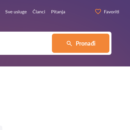
Sve usluge
Članci
Pitanja
Favoriti
Pronađi