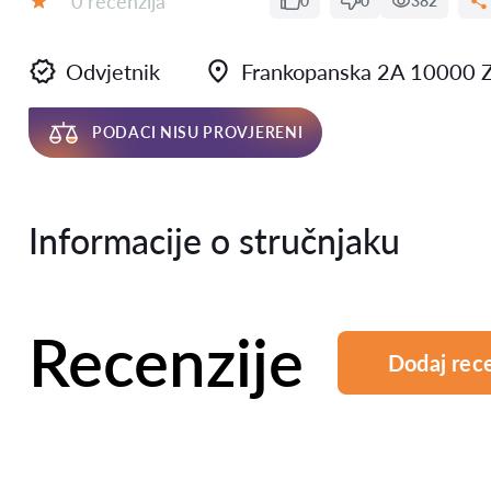
0 recenzija
0
0
382
Ocjena:
Odvjetnik
Frankopanska 2A 10000 
PODACI NISU PROVJERENI
Informacije o stručnjaku
Recenzije
Dodaj rece