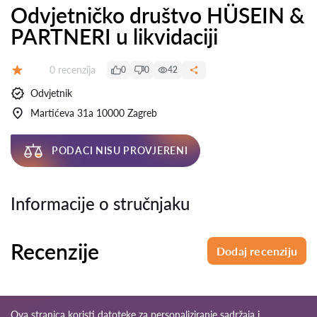
Odvjetničko društvo HÜSEIN &
PARTNERI u likvidaciji
Recenzija:
0 recenzija
0
0
42
Ocjena:
Odvjetnik
Martićeva 31a 10000 Zagreb
PODACI NISU PROVJERENI
Informacije o stručnjaku
Recenzije
Dodaj recenziju
Ova stranica koristi datoteke za personaliziranje sadržaja i