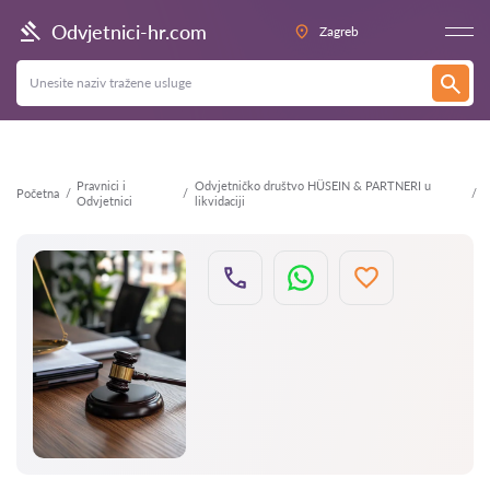
Natrag
Odvjetnici-hr.com
Zagreb
Pravnici i
Odvjetničko društvo HÜSEIN & PARTNERI u
Početna
Odvjetnici
likvidaciji