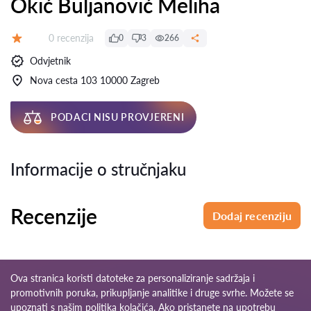
Okić Buljanović Meliha
Recenzija:
0 recenzija
0
3
266
Ocjena:
Odvjetnik
Nova cesta 103 10000 Zagreb
PODACI NISU PROVJERENI
Informacije o stručnjaku
Recenzije
Dodaj recenziju
Ova stranica koristi datoteke za personaliziranje sadržaja i
promotivnih poruka, prikupljanje analitike i druge svrhe. Možete se
upoznati s našim
politika kolačića
. Ako pristanete na upotrebu