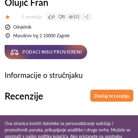
Olujić Fran
Recenzija:
0 recenzija
0
0
521
Ocjena:
Odvjetnik
Marulićev trg 2 10000 Zagreb
PODACI NISU PROVJERENI
Informacije o stručnjaku
Recenzije
Dodaj recenziju
Ova stranica koristi datoteke za personaliziranje sadržaja i
promotivnih poruka, prikupljanje analitike i druge svrhe. Možete se
upoznati s našim
politika kolačića
. Ako pristanete na upotrebu