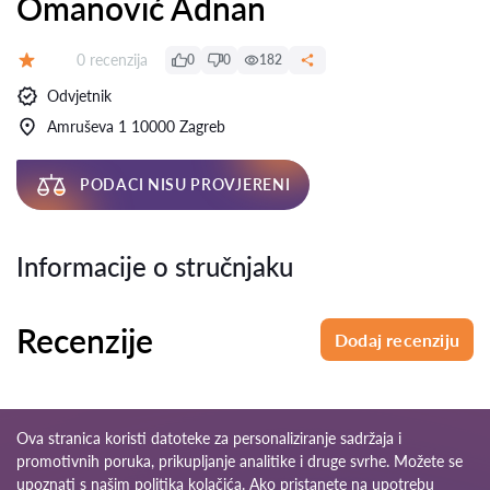
Omanović Adnan
Recenzija:
0 recenzija
0
0
182
Ocjena:
Odvjetnik
Amruševa 1 10000 Zagreb
PODACI NISU PROVJERENI
Informacije o stručnjaku
Recenzije
Dodaj recenziju
Ova stranica koristi datoteke za personaliziranje sadržaja i
promotivnih poruka, prikupljanje analitike i druge svrhe. Možete se
upoznati s našim
politika kolačića
. Ako pristanete na upotrebu