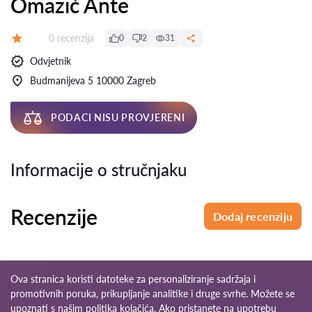
Omazić Ante
Recenzija:
0 recenzija
0
2
31
Ocjena:
Odvjetnik
Budmanijeva 5 10000 Zagreb
PODACI NISU PROVJERENI
Informacije o stručnjaku
Recenzije
Dodaj recenziju
Ova stranica koristi datoteke za personaliziranje sadržaja i
promotivnih poruka, prikupljanje analitike i druge svrhe. Možete se
upoznati s našim
politika kolačića
. Ako pristanete na upotrebu