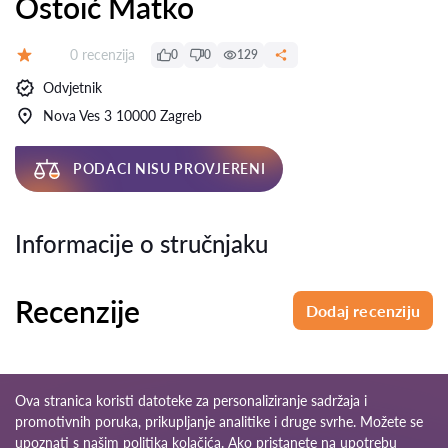
Ostoić Matko
Recenzija:
0 recenzija
0
0
129
Ocjena:
Odvjetnik
Nova Ves 3 10000 Zagreb
PODACI NISU PROVJERENI
Informacije o stručnjaku
Recenzije
Dodaj recenziju
Ova stranica koristi datoteke za personaliziranje sadržaja i
promotivnih poruka, prikupljanje analitike i druge svrhe. Možete se
upoznati s našim
politika kolačića
. Ako pristanete na upotrebu