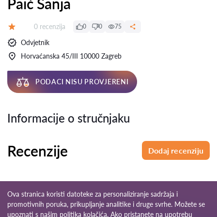
Paić Sanja
Recenzija:
0 recenzija
0
0
75
Ocjena:
Odvjetnik
Horvaćanska 45/III 10000 Zagreb
PODACI NISU PROVJERENI
Informacije o stručnjaku
Recenzije
Dodaj recenziju
Ova stranica koristi datoteke za personaliziranje sadržaja i
promotivnih poruka, prikupljanje analitike i druge svrhe. Možete se
upoznati s našim
politika kolačića
. Ako pristanete na upotrebu