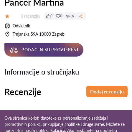
Pancer Martina
Recenzija:
0 recenzija
0
0
16
Ocjena:
Odvjetnik
Trnjanska 59A 10000 Zagreb
PODACI NISU PROVJERENI
Informacije o stručnjaku
Recenzije
Dodaj recenziju
Ova stranica koristi datoteke za personaliziranje sadržaja i
promotivnih poruka, prikupljanje analitike i druge svrhe. Možete se
upoznati s našim
politika kolačića
. Ako pristanete na upotrebu