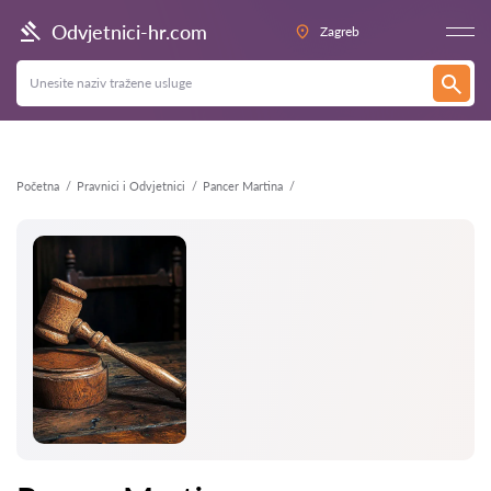
Natrag
Odvjetnici-hr.com
Zagreb
Početna
Pravnici i Odvjetnici
Pancer Martina