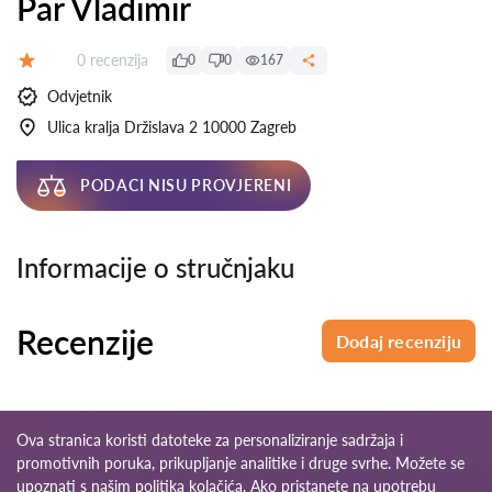
Par Vladimir
Recenzija:
0 recenzija
0
0
167
Ocjena:
Odvjetnik
Ulica kralja Držislava 2 10000 Zagreb
PODACI NISU PROVJERENI
Informacije o stručnjaku
Recenzije
Dodaj recenziju
Ova stranica koristi datoteke za personaliziranje sadržaja i
promotivnih poruka, prikupljanje analitike i druge svrhe. Možete se
upoznati s našim
politika kolačića
. Ako pristanete na upotrebu