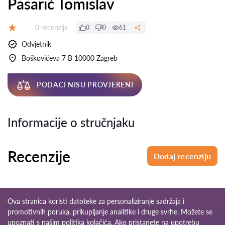
Pasarić Tomislav
Recenzija:
0 recenzija
0
0
61
Ocjena:
Odvjetnik
Boškovićeva 7 B 10000 Zagreb
PODACI NISU PROVJERENI
Informacije o stručnjaku
Recenzije
Dodaj recenziju
Ova stranica koristi datoteke za personaliziranje sadržaja i
promotivnih poruka, prikupljanje analitike i druge svrhe. Možete se
upoznati s našim
politika kolačića
. Ako pristanete na upotrebu