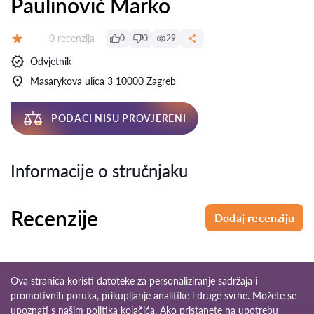
Paulinović Marko
Recenzija:
0 recenzija
0
0
29
Ocjena:
Odvjetnik
Masarykova ulica 3 10000 Zagreb
PODACI NISU PROVJERENI
Informacije o stručnjaku
Recenzije
Dodaj recenziju
Ova stranica koristi datoteke za personaliziranje sadržaja i
promotivnih poruka, prikupljanje analitike i druge svrhe. Možete se
upoznati s našim
politika kolačića
. Ako pristanete na upotrebu