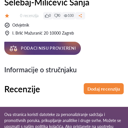
Šelebaj-Miličević Sanja
Recenzija:
0 recenzija
0
0
100
Ocjena:
Odvjetnik
I. Brlić Mažuranić 20 10000 Zagreb
PODACI NISU PROVJERENI
Informacije o stručnjaku
Recenzije
Dodaj recenziju
Ova stranica koristi datoteke za personaliziranje sadržaja i
promotivnih poruka, prikupljanje analitike i druge svrhe. Možete se
upoznati s našim
politika kolačića
. Ako pristanete na upotrebu