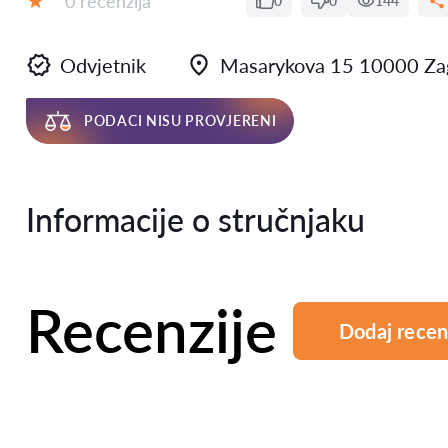
0 recenzija
0
0
144
Ocjena:
Odvjetnik
Masarykova 15 10000 Za
PODACI NISU PROVJERENI
Informacije o stručnjaku
Recenzije
Dodaj recen