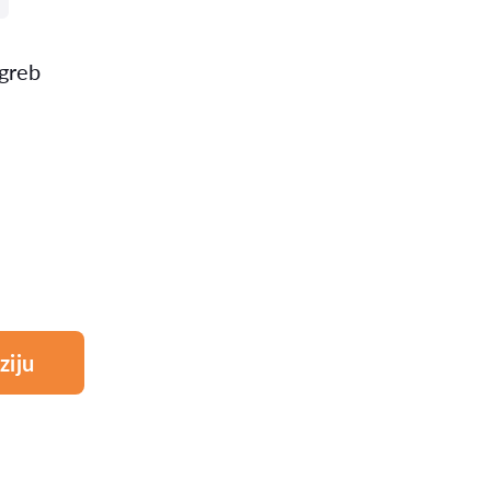
greb
ziju