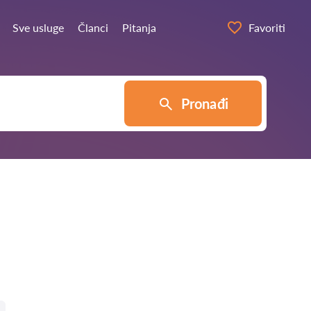
Sve usluge
Članci
Pitanja
Favoriti
Pronađi