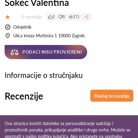
Šokec Valentina
Recenzija:
0 recenzija
2
0
171
Ocjena:
Odvjetnik
Ulica kneza Mutimira 1 10000 Zagreb
PODACI NISU PROVJERENI
Informacije o stručnjaku
Recenzije
Dodaj recenziju
Ova stranica koristi datoteke za personaliziranje sadržaja i
promotivnih poruka, prikupljanje analitike i druge svrhe. Možete se
upoznati s našim
politika kolačića
. Ako pristanete na upotrebu