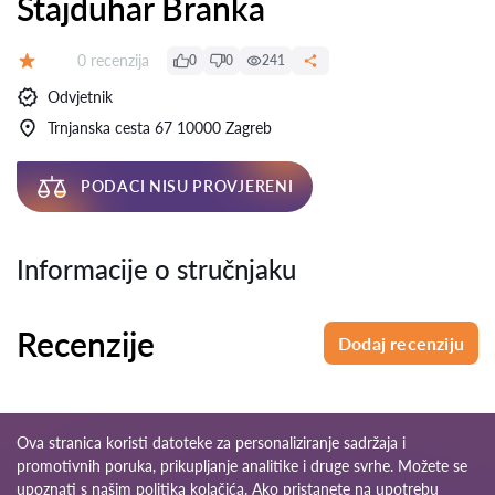
Štajduhar Branka
Recenzija:
0 recenzija
0
0
241
Ocjena:
Odvjetnik
Trnjanska cesta 67 10000 Zagreb
PODACI NISU PROVJERENI
Informacije o stručnjaku
Recenzije
Dodaj recenziju
Ova stranica koristi datoteke za personaliziranje sadržaja i
promotivnih poruka, prikupljanje analitike i druge svrhe. Možete se
upoznati s našim
politika kolačića
. Ako pristanete na upotrebu