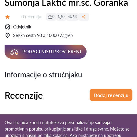
Šumonja Laktić mr.sc. Goranka
Recenzija:
0 recenzija
0
0
63
Ocjena:
Odvjetnik
Selska cesta 90 a 10000 Zagreb
PODACI NISU PROVJERENI
Informacije o stručnjaku
Recenzije
Dodaj recenziju
Ova stranica koristi datoteke za personaliziranje sadržaja i
promotivnih poruka, prikupljanje analitike i druge svrhe. Možete se
upoznati s našim
politika kolačića
. Ako pristanete na upotrebu