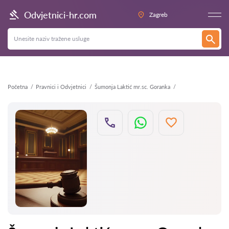
Natrag
Odvjetnici-hr.com
Zagreb
Početna
Pravnici i Odvjetnici
Šumonja Laktić mr.sc. Goranka