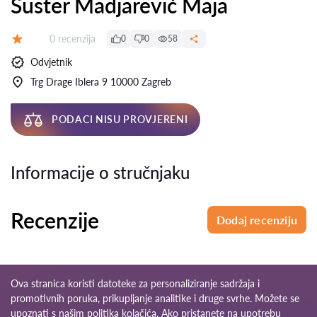
Šuster Madjarević Maja
Recenzija:
0 recenzija
0
0
58
Ocjena:
Odvjetnik
Trg Drage Iblera 9 10000 Zagreb
PODACI NISU PROVJERENI
Informacije o stručnjaku
Recenzije
Dodaj recenziju
Ova stranica koristi datoteke za personaliziranje sadržaja i
promotivnih poruka, prikupljanje analitike i druge svrhe. Možete se
upoznati s našim
politika kolačića
. Ako pristanete na upotrebu