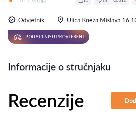
0 recenzija
11
14
512
Ocjena:
Odvjetnik
Ulica Kneza Mislava 16 
PODACI NISU PROVJERENI
Informacije o stručnjaku
Recenzije
Dod