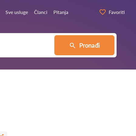
Sve usluge
Članci
Pitanja
Favoriti
Pronađi