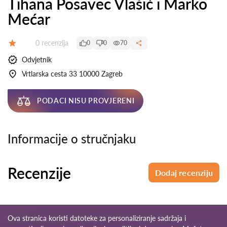
Tihana Posavec Vlašić i Marko
Mećar
Recenzija:
0 recenzija
0
0
70
Ocjena:
Odvjetnik
Vrtlarska cesta 33 10000 Zagreb
PODACI NISU PROVJERENI
Informacije o stručnjaku
Recenzije
Dodaj recenziju
Ova stranica koristi datoteke za personaliziranje sadržaja i