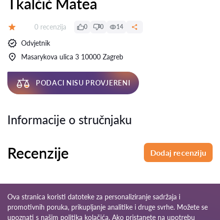
Tkalčić Matea
Recenzija:
0 recenzija
0
0
14
Ocjena:
Odvjetnik
Masarykova ulica 3 10000 Zagreb
PODACI NISU PROVJERENI
Informacije o stručnjaku
Recenzije
Dodaj recenziju
Ova stranica koristi datoteke za personaliziranje sadržaja i
promotivnih poruka, prikupljanje analitike i druge svrhe. Možete se
upoznati s našim
politika kolačića
. Ako pristanete na upotrebu