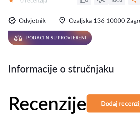
0 recenzija
0
0
53
Ocjena:
Odvjetnik
Ozaljska 136 10000 Zagr
PODACI NISU PROVJERENI
Informacije o stručnjaku
Recenzije
Dodaj recenzi