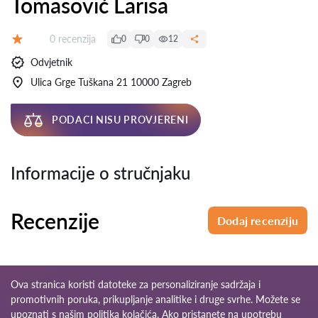
Tomasović Larisa
Recenzija:
0 recenzija
0
0
12
Ocjena:
Odvjetnik
Ulica Grge Tuškana 21 10000 Zagreb
PODACI NISU PROVJERENI
Informacije o stručnjaku
Recenzije
Dodaj recenziju
Ova stranica koristi datoteke za personaliziranje sadržaja i
promotivnih poruka, prikupljanje analitike i druge svrhe. Možete se
upoznati s našim
politika kolačića
. Ako pristanete na upotrebu