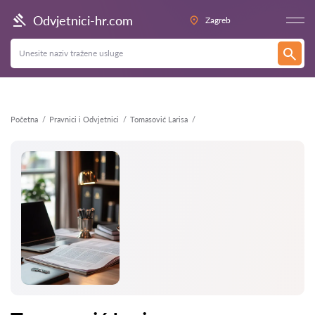
Natrag
Odvjetnici-hr.com
Zagreb
Početna
Pravnici i Odvjetnici
Tomasović Larisa