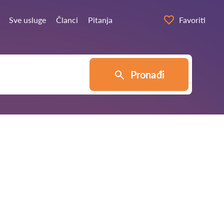
Sve usluge
Članci
Pitanja
Favoriti
Pronađi