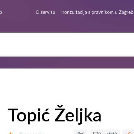
b
O servisu
Konzultacija s pravnikom u Zagreb
Topić Željka
Recenzija: