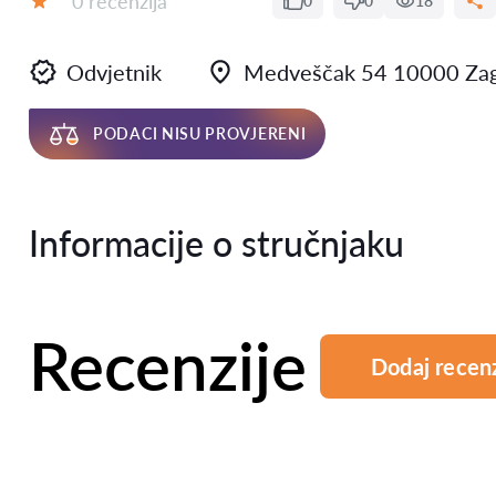
0 recenzija
0
0
18
Ocjena:
Odvjetnik
Medveščak 54 10000 Za
PODACI NISU PROVJERENI
Informacije o stručnjaku
Recenzije
Dodaj recenz