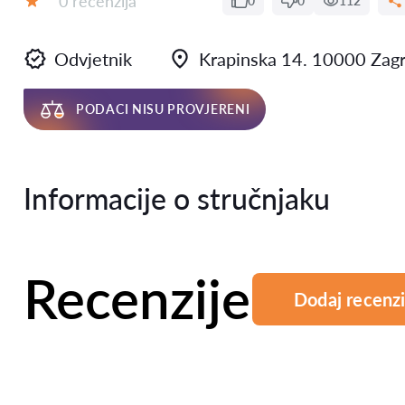
0 recenzija
0
0
112
Ocjena:
Odvjetnik
Krapinska 14. 10000 Zag
PODACI NISU PROVJERENI
Informacije o stručnjaku
Recenzije
Dodaj recenzi