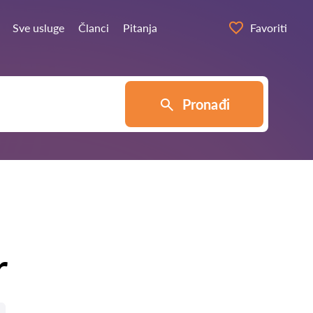
Sve usluge
Članci
Pitanja
Favoriti
Pronađi
r