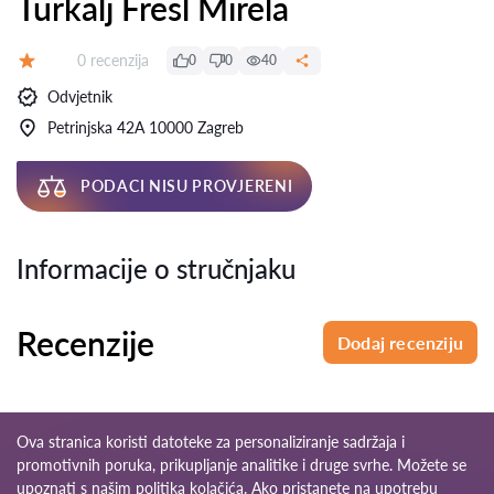
Turkalj Fresl Mirela
Recenzija:
0 recenzija
0
0
40
Ocjena:
Odvjetnik
Petrinjska 42A 10000 Zagreb
PODACI NISU PROVJERENI
Informacije o stručnjaku
Recenzije
Dodaj recenziju
Ova stranica koristi datoteke za personaliziranje sadržaja i
promotivnih poruka, prikupljanje analitike i druge svrhe. Možete se
upoznati s našim
politika kolačića
. Ako pristanete na upotrebu