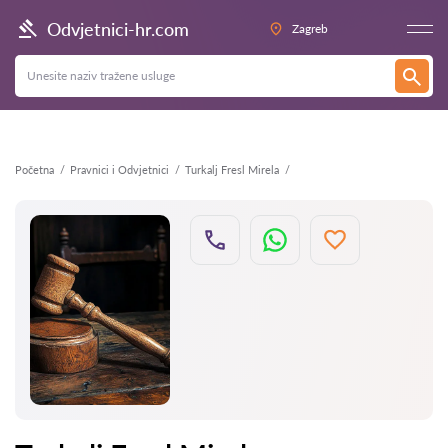
Natrag
Odvjetnici-hr.com
Zagreb
Početna
Pravnici i Odvjetnici
Turkalj Fresl Mirela