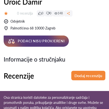
Uroić Damir
Recenzija:
0 recenzija
0
0
148
Ocjena:
Odvjetnik
Palmotićeva 68 10000 Zagreb
PODACI NISU PROVJERENI
Informacije o stručnjaku
Recenzije
Dodaj recenziju
Ova stranica koristi datoteke za personaliziranje sadržaja i
promotivnih poruka, prikupljanje analitike i druge svrhe. Možete se
upoznati s našim
politika kolačića
. Ako pristanete na upotrebu