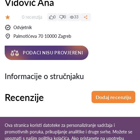
Vidović Ana
Recenzija:
0 recenzija
0
0
33
Ocjena:
Odvjetnik
Palmotićeva 70 10000 Zagreb
PODACI NISU PROVJERENI
Informacije o stručnjaku
Recenzije
Dodaj recenziju
Ova stranica koristi datoteke za personaliziranje sadržaja i
promotivnih poruka, prikupljanje analitike i druge svrhe. Možete se
upoznati s našim
politika kolačića
. Ako pristanete na upotrebu