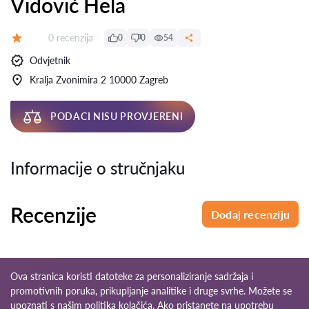
Vidović Hela
Recenzija:
0 recenzija
0
0
54
Ocjena:
Odvjetnik
Kralja Zvonimira 2 10000 Zagreb
PODACI NISU PROVJERENI
Informacije o stručnjaku
Recenzije
Dodaj recenziju
Ova stranica koristi datoteke za personaliziranje sadržaja i
promotivnih poruka, prikupljanje analitike i druge svrhe. Možete se
upoznati s našim
politika kolačića
. Ako pristanete na upotrebu