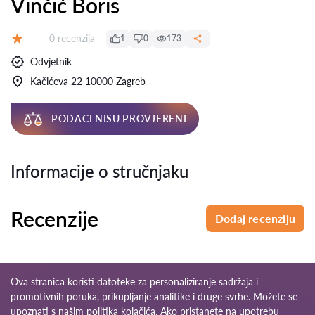
Vinčić Boris
Recenzija:
0 recenzija
1
0
173
Ocjena:
Odvjetnik
Kačićeva 22 10000 Zagreb
PODACI NISU PROVJERENI
Informacije o stručnjaku
Recenzije
Dodaj recenziju
Ova stranica koristi datoteke za personaliziranje sadržaja i
promotivnih poruka, prikupljanje analitike i druge svrhe. Možete se
upoznati s našim
politika kolačića
. Ako pristanete na upotrebu