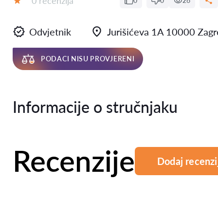
0 recenzija
0
0
26
Ocjena:
Odvjetnik
Jurišićeva 1A 10000 Zagr
PODACI NISU PROVJERENI
Informacije o stručnjaku
Recenzije
Dodaj recenzi