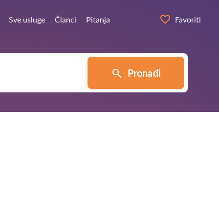
Sve usluge
Članci
Pitanja
Favoriti
Pronađi