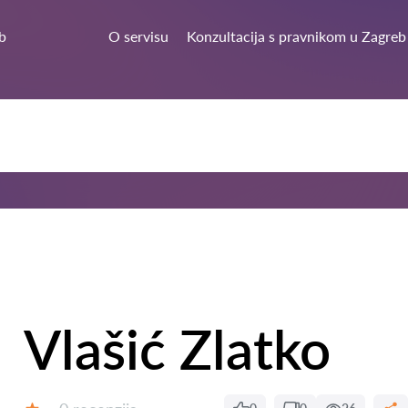
b
O servisu
Konzultacija s pravnikom u Zagreb
Vlašić Zlatko
Recenzija: