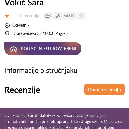
Vokić Sara
Recenzija:
0 recenzija
0
2
110
Ocjena:
Odvjetnik
Draškovićeva 53 10000 Zagreb
PODACI NISU PROVJERENI
Informacije o stručnjaku
Recenzije
Dodaj recenziju
Ova stranica koristi datoteke za personaliziranje sadržaja i
promotivnih poruka, prikupljanje analitike i druge svrhe. Možete se
upoznati s našim
politika kolačića
. Ako pristanete na upotrebu